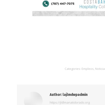
Categories:
Empleos
,
Noticia
Author:
lajlmdwpadmin
https://jldlmanatidorado.org