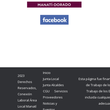
Inicio
2023
Junta Local
Esta página fue fina
Derechos
Junta Alcaldes
de Trabajo de l
Reservados,
CGU
Servicios
Trabajo de los 
Conexión
Proveedores
incluida cualquie
Laboral Área
Noticias y
adecuac
Local Manatí
Eventos