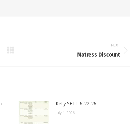
NEXT
Next
Matress Discount
post:
o
Kelly SETT 6-22-26
July 1, 2026