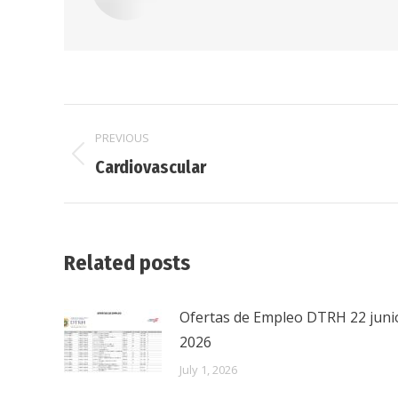
Post
PREVIOUS
navigation
Previous
Cardiovascular
post:
Related posts
Ofertas de Empleo DTRH 22 juni
2026
July 1, 2026