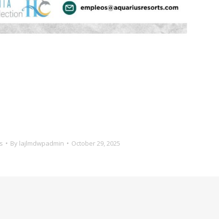
s
By
lajlmdwpadmin
October 29, 2025