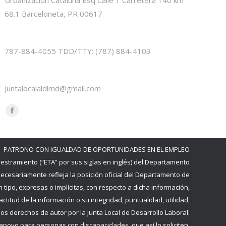
68.1 Barceloneta, PR 00617
Phone numbers:
787-884-4055 TDD/TTY: (787) 884-4103
E-mail:
juntalocalaldlmd@gmail.com
Find us on:
Facebook
page
opens
PATRONO CON IGUALDAD DE OPORTUNIDADES EN EL EMPLEO
in
estramiento (“ETA” por sus siglas en inglés) del Departamento
new
necesariamente refleja la posición oficial del Departamento de
window
tipo, expresas o implícitas, con respecto a dicha información,
ctitud de la información o su integridad, puntualidad, utilidad,
os derechos de autor por la Junta Local de Desarrollo Laboral:
poyo para personas con discapacidades, que así lo soliciten.