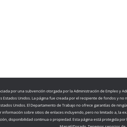
nciada por una subvención otorgada por la Administración de Empleo y Adi
os Estados Unidos. La página fue creada por el recipiente de fondos y no 
Estados Unidos. El Departamento de Trabajo no ofrece garantías de ningún 
r información sobre sitios de enlaces incluyendo, pero no limitado a, la exa
ión, disponibilidad continua o propiedad. Esta página está protegida por l
Manatí/Dorado. Tenemos servicios de a