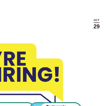
OCT
29