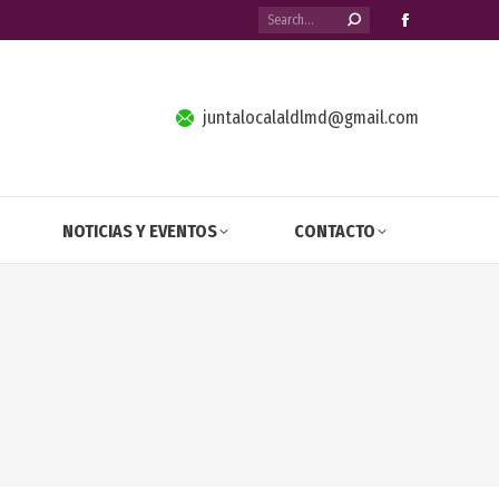
Search:
Facebook
page
opens
in
juntalocalaldlmd@gmail.com
new
window
NOTICIAS Y EVENTOS
CONTACTO