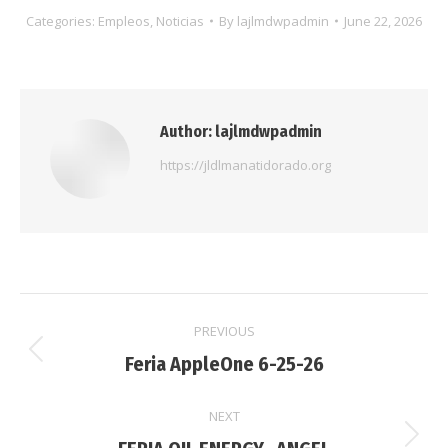
Categories:
Empleos
,
Noticias
By
lajlmdwpadmin
June 22, 2026
Author:
lajlmdwpadmin
https://jldlmanatidorado.org
Post
PREVIOUS
navigation
Previous
Feria AppleOne 6-25-26
post:
NEXT
Next