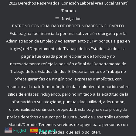
2023 Derechos Reservados, Conexión Laboral Área Local Manatí
in
/Dorado
new
Navigation
window
PATRONO CON IGUALDAD DE OPORTUNIDADES EN EL EMPLEO
Esta página fue financiada por una subvención otorgada por la
Administración de Empleo y Adiestramiento (“ETA” por sus siglas en
inglés) del Departamento de Trabajo de los Estados Unidos. La
página fue creada por el recipiente de fondos y no
necesariamente refleja la posición oficial del Departamento de
Trabajo de los Estados Unidos. El Departamento de Trabajo no
ofrece garantías de ningún tipo, expresas o implícitas, con
respecto a dicha información, incluida cualquier información sobre
sitios de enlaces incluyendo, pero no limitado a, la exactitud de la
información o su integridad, puntualidad, utilidad, adecuación,
disponibilidad continua o propiedad. Esta página está protegida
por los derechos de autor por la Junta Local de Desarrollo Laboral:
Manatí/Dorado. Tenemos servicios de apoyo para personas con
English
Spanish
discapacidades, que así lo soliciten.