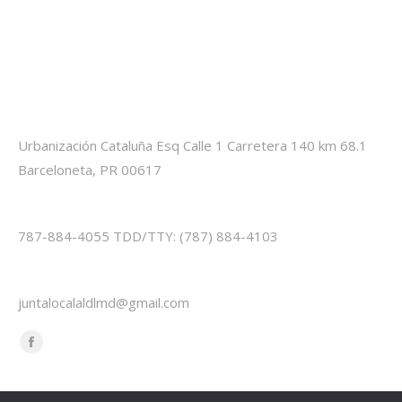
Información de Contacto
Location:
Urbanización Cataluña Esq Calle 1 Carretera 140 km 68.1
Barceloneta, PR 00617
Phone numbers:
787-884-4055 TDD/TTY: (787) 884-4103
E-mail:
juntalocalaldlmd@gmail.com
Find us on:
Facebook
page
opens