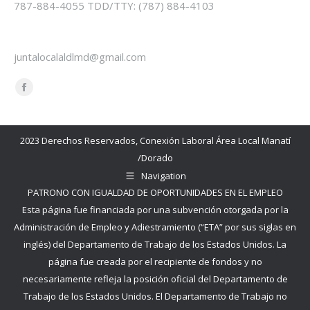
787-884-4055 TDD/TTY: (787) 884-4103
E-mail:
juntalocalaldlmd@gmail.com
Find us on:
Facebook
page
opens
2023 Derechos Reservados, Conexión Laboral Área Local Manatí
in
/Dorado
new
Navigation
window
PATRONO CON IGUALDAD DE OPORTUNIDADES EN EL EMPLEO
Esta página fue financiada por una subvención otorgada por la
Administración de Empleo y Adiestramiento (“ETA” por sus siglas en
inglés) del Departamento de Trabajo de los Estados Unidos. La
página fue creada por el recipiente de fondos y no
necesariamente refleja la posición oficial del Departamento de
Trabajo de los Estados Unidos. El Departamento de Trabajo no