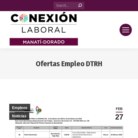
Search:
Ofertas Empleo DTRH
You are here:
Empleos
FEB
27
Noticias