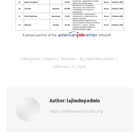
Categories:
Empleos
,
Noticias
By
lajlmdwpadmin
February 27, 2024
Author:
lajlmdwpadmin
https://jldlmanatidorado.org