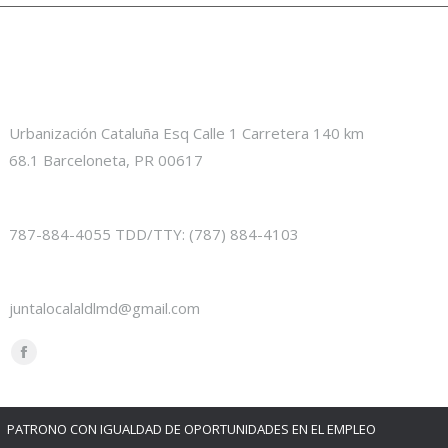
Información de Contacto
Location:
Urbanización Cataluña Esq Calle 1 Carretera 140 km
68.1 Barceloneta, PR 00617
Phone numbers:
787-884-4055 TDD/TTY: (787) 884-4103
E-mail:
juntalocalaldlmd@gmail.com
Find us on:
Facebook
page
opens
PATRONO CON IGUALDAD DE OPORTUNIDADES EN EL EMPLEO
in