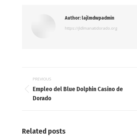
Author:
lajlmdwpadmin
https://jldlmanatidorado.org
Post
PREVIOUS
navigation
Empleo del Blue Dolphin Casino de
Previous
Dorado
post:
Related posts