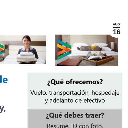
AUG
16