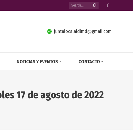
Search:
Facebook
page
opens
in
juntalocalaldlmd@gmail.com
new
window
NOTICIAS Y EVENTOS
CONTACTO
oles 17 de agosto de 2022